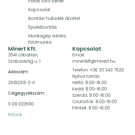
Pofás törő bérlet
Kapcsolat
Bontási hulladék átvétel
Épületbontás
Munkagép bérlés,
földmunka
Minert Kft.
Kapcsolat
2541 Lábatlan,
Email:
Szabadság u. 1
minertkft@minert.hu
Telefon: +36 30 343 7620
Adószám:
Nyitva tartás:
25192313-2-11
Hétfő: 8:00-16:00
Kedd: 8:00-16:00
Cégjegyzékszám:
Szerda: 8:00-16:00
Csütörtök: 8:00-16:00
11 09 023590
Péntek: 8:00-16:00
Rólunk