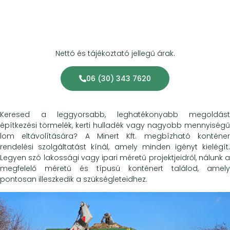
Nettó és tájékoztató jellegű árak.
06 (30) 343 7620
Keresed a leggyorsabb, leghatékonyabb megoldást
építkezési törmelék, kerti hulladék vagy nagyobb mennyiségű
lom eltávolítására? A Minert Kft. megbízható konténer
rendelési szolgáltatást kínál, amely minden igényt kielégít.
Legyen szó lakossági vagy ipari méretű projektjeidről, nálunk a
megfelelő méretű és típusú konténert találod, amely
pontosan illeszkedik a szükségleteidhez.