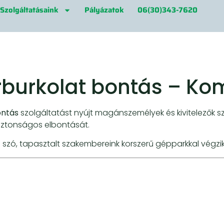
Szolgáltatásaink
Pályázatok
06(30)343-7620
térburkolat bontás – K
ontás
szolgáltatást nyújt magánszemélyek és kivitelezők szá
biztonságos elbontását.
n szó, tapasztalt szakembereink korszerű gépparkkal végzik