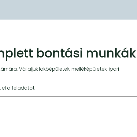
omplett bontási munkák
mára. Vállaljuk lakóépületek, melléképületek, ipari
 el a feladatot.