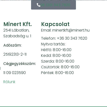
06 (30) 343 7620
Minert Kft.
Kapcsolat
2541 Lábatlan,
Email: minertkft@minert.hu
Szabadság u. 1
Telefon: +36 30 343 7620
Nyitva tartás:
Adószám:
Hétfő: 8:00-16:00
25192313-2-11
Kedd: 8:00-16:00
Szerda: 8:00-16:00
Cégjegyzékszám:
Csütörtök: 8:00-16:00
l
11 09 023590
Péntek: 8:00-16:00
Rólunk