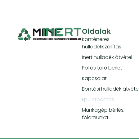
Oldalak
Konténeres
hulladékszállítás
Inert hulladék átvétel
Pofás törő bérlet
Kapcsolat
Bontási hulladék átvéte
Épületbontás
Munkagép bérlés,
földmunka