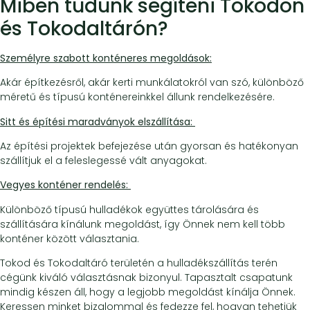
Miben tudunk segíteni Tokodon
és Tokodaltárón?
Személyre szabott konténeres megoldások:
Akár építkezésről, akár kerti munkálatokról van szó, különböző
méretű és típusú konténereinkkel állunk rendelkezésére.
Sitt és építési maradványok elszállítása:
Az építési projektek befejezése után gyorsan és hatékonyan
szállítjuk el a feleslegessé vált anyagokat.
Vegyes konténer rendelés:
Különböző típusú hulladékok együttes tárolására és
szállítására kínálunk megoldást, így Önnek nem kell több
konténer között választania.
Tokod és Tokodaltáró területén a hulladékszállítás terén
cégünk kiváló választásnak bizonyul. Tapasztalt csapatunk
mindig készen áll, hogy a legjobb megoldást kínálja Önnek.
Keressen minket bizalommal és fedezze fel, hogyan tehetjük