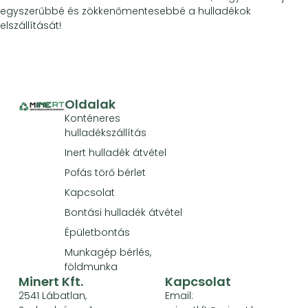
egyszerűbbé és zökkenőmentesebbé a hulladékok
elszállítását!
Oldalak
Konténeres
hulladékszállítás
Inert hulladék átvétel
Pofás törő bérlet
Kapcsolat
Bontási hulladék átvétel
Épületbontás
Munkagép bérlés,
földmunka
Minert Kft.
Kapcsolat
2541 Lábatlan,
Email: