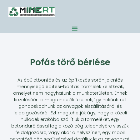
Pofás törő bérlése
Az épületbontás és az építkezés során jelentős
mennyiségű építési-bontási törmelék keletkezik,
amelyet nem hagyhatunk a munkaterületen. Ennek
kezeléséért a megrendelők felelnek, így nekünk kell
gondoskodnunk az anyagok elszállításáról és
feldolgozásáról. Ezt megtehetjük úgy, hogy a közeli
hulladéklerakóba szállítjuk a törmeléket, egy
betondarálással foglalkozó cég telephelyére visszük
feldolgozásra, vagy akár a helyszínen, egy mobil
betontörő gép segítségével daráljuk le az anyagokat.