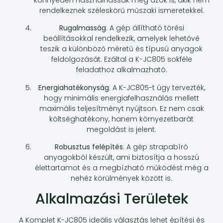
rendelkeznek széleskörű műszaki ismeretekkel.
Rugalmasság
: A gép állítható törési
beállításokkal rendelkezik, amelyek lehetővé
teszik a különböző méretű és típusú anyagok
feldolgozását. Ezáltal a K-JC805 sokféle
feladathoz alkalmazható.
Energiahatékonyság
: A K-JC805-t úgy tervezték,
hogy minimális energiafelhasználás mellett
maximális teljesítményt nyújtson. Ez nem csak
költséghatékony, hanem környezetbarát
megoldást is jelent.
Robusztus felépítés
: A gép strapabíró
anyagokból készült, ami biztosítja a hosszú
élettartamot és a megbízható működést még a
nehéz körülmények között is.
Alkalmazási Területek
A Komplet K-JC805 ideális választás lehet építési és