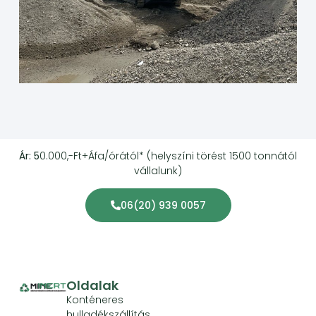
Ár: 5
0.000,-Ft+Áfa/órától* (helyszíni törést 1500 tonnától
vállalunk)
06(20) 939 0057
Oldalak
Konténeres
hulladékszállítás