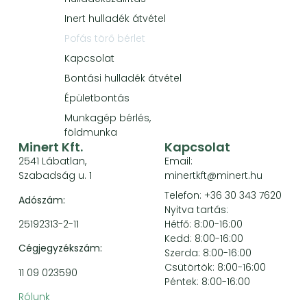
Inert hulladék átvétel
Pofás törő bérlet
Kapcsolat
Bontási hulladék átvétel
Épületbontás
Munkagép bérlés,
földmunka
Minert Kft.
Kapcsolat
2541 Lábatlan,
Email:
Szabadság u. 1
minertkft@minert.hu
Telefon: +36 30 343 7620
Adószám:
Nyitva tartás:
25192313-2-11
Hétfő: 8:00-16:00
Kedd: 8:00-16:00
Cégjegyzékszám:
Szerda: 8:00-16:00
Csütörtök: 8:00-16:00
11 09 023590
Péntek: 8:00-16:00
Rólunk