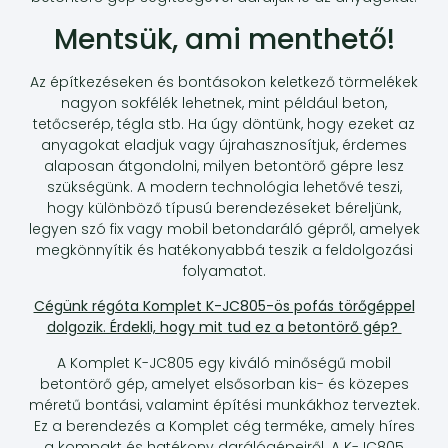
Mentsük, ami menthető!
Az építkezéseken és bontásokon keletkező törmelékek
nagyon sokfélék lehetnek, mint például beton,
tetőcserép, tégla stb. Ha úgy döntünk, hogy ezeket az
anyagokat eladjuk vagy újrahasznosítjuk, érdemes
alaposan átgondolni, milyen betontörő gépre lesz
szükségünk. A modern technológia lehetővé teszi,
hogy különböző típusú berendezéseket béreljünk,
legyen szó fix vagy mobil betondaráló gépről, amelyek
megkönnyítik és hatékonyabbá teszik a feldolgozási
folyamatot.
Cégünk régóta Komplet K-JC805-ös pofás törőgéppel
dolgozik. Érdekli, hogy mit tud ez a betontörő gép?
A Komplet K-JC805 egy kiváló minőségű mobil
betontörő gép, amelyet elsősorban kis- és közepes
méretű bontási, valamint építési munkákhoz terveztek.
Ez a berendezés a Komplet cég terméke, amely híres
a kompakt és hatékony darálógépeiről. A K-JC805