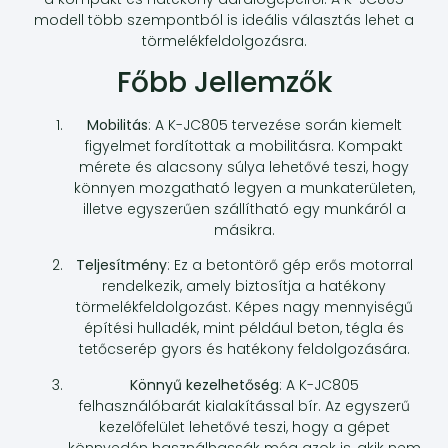
modell több szempontból is ideális választás lehet a
törmelékfeldolgozásra.
Főbb Jellemzők
Mobilitás
: A K-JC805 tervezése során kiemelt
figyelmet fordítottak a mobilitásra. Kompakt
mérete és alacsony súlya lehetővé teszi, hogy
könnyen mozgatható legyen a munkaterületen,
illetve egyszerűen szállítható egy munkáról a
másikra.
Teljesítmény
: Ez a betontörő gép erős motorral
rendelkezik, amely biztosítja a hatékony
törmelékfeldolgozást. Képes nagy mennyiségű
építési hulladék, mint például beton, tégla és
tetőcserép gyors és hatékony feldolgozására.
Könnyű kezelhetőség
: A K-JC805
felhasználóbarát kialakítással bír. Az egyszerű
kezelőfelület lehetővé teszi, hogy a gépet
könnyedén használhassák még azok is, akik nem